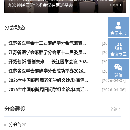
九次神经病学学术会议在南通举办

分会动态
全部 
会员中心
江苏省医学会十二届麻醉学分会气道管理学组工作会议纪要
[2026-05-22]

江苏省医学会麻醉学分会第十二届委员会 心胸麻醉学组工作会议纪要
[2026-05-22]
会议专区
开拓创新 智创未来——长江医学会议-2026麻醉学年会暨江苏省医学会第三十一次麻醉学学术会议在无锡举办
[2026-05-21]

江苏省医学会麻醉学分会成功举办2026年麻醉科研专题学术会议
[2026-04-28]
微信
2026世中国麻醉周老年学组义诊/科普活动总结
[2026-04-07]
2026世中国麻醉周日间学组义诊/科普活动总结
[2026-04-06]
分会建设
全部 
分会简介