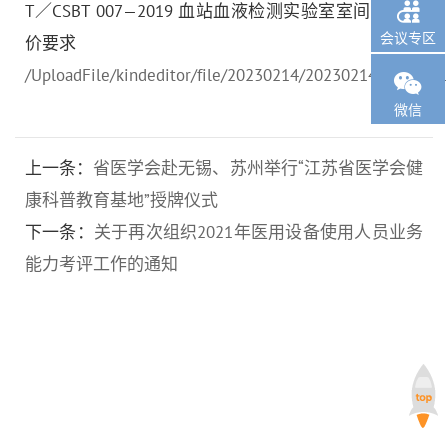

T／CSBT 007—2019 血站血液检测实验室室间质量评
会议专区
价要求
/UploadFile/kindeditor/file/20230214/20230214154709_1

微信
上一条：
省医学会赴无锡、苏州举行“江苏省医学会健
康科普教育基地”授牌仪式
下一条：
关于再次组织2021年医用设备使用人员业务
能力考评工作的通知