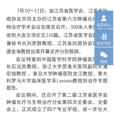
7
月10～11日，由江苏省医学会、江苏省抗

癌协会共同主办的江苏省第六次肿瘤化疗与生
会员中心
物治疗学术会议在南京召开，300余人参加，共
收到大会交流论文220篇。江苏省医学会副会长

兼秘书长刘彦群教授、江苏省抗癌协会理事长
会议专区
唐金海教授出席开幕式并分别致辞。

会议特邀到中国医学科学院肿瘤医院副院
微信
长石远凯教授、浙江大学邵逸夫医院副院长潘
宏铭教授 、复旦大学肿瘤医院龙江教授、意大
利罗马大学临床医学系Laviano教授到会作专题
报告。
会议期间，还召开了第二届江苏省医学会
肿瘤化疗与生物治疗分会第四次全委会。全委
会上，正式成立了四个专业学组，进一步壮大