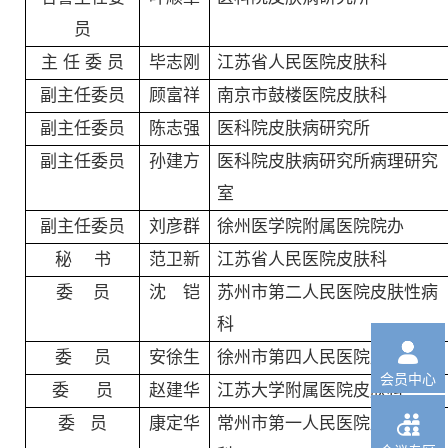
员
主 任 委 员
毕志刚
江苏省人民医院皮肤科
副主任委员
顾富祥
南京市鼓楼医院皮肤科
副主任委员
陈志强
医科院皮肤病研究所
副主任委员
孙建方
医科院皮肤病研究所病理研究
室
副主任委员
刘彦群
徐州医学院附属医院院办
秘
书
范卫新
江苏省人民医院皮肤科
委
员
沈 铠
苏州市第二人民医院皮肤性病
科

委
员
安徐生
徐州市第四人民医院皮肤科
会员中心
委 员
赵建华
江苏大学附属医院皮肤科

委
员
康定华
常州市第一人民医院皮肤性病