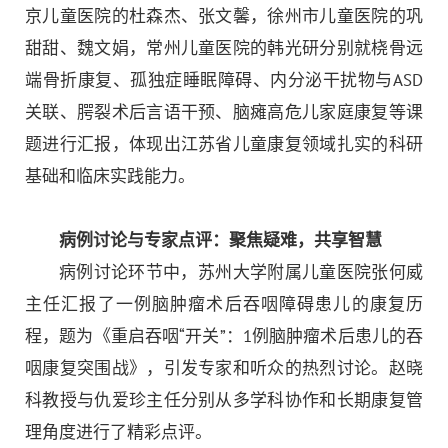
京儿童医院的杜森杰、张文馨，徐州市儿童医院的巩
甜甜、魏文娟，常州儿童医院的韩光研分别就桡骨远
端骨折康复、孤独症睡眠障碍、内分泌干扰物与
ASD
关联、腭裂术后言语干预、脑瘫高危儿家庭康复等课
题进行汇报，体现出江苏省儿童康复领域扎实的科研
基础和临床实践能力。
病例讨论与专家点评：聚焦疑难，共享智慧
病例讨论环节中，苏州大学附属儿童医院张何威
主任汇报了一例脑肿瘤术后吞咽障碍患儿的康复历
程，题为《重启吞咽
“开关”：1例脑肿瘤术后患儿的吞
咽康复突围战》，引发专家和听众的热烈讨论。赵晓
科教授与仇爱珍主任分别从多学科协作和长期康复管
理角度进行了精彩点评。