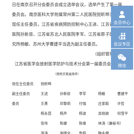
日在南京召开分会委员会成立选举会议，选举产生了第一届

委员会。南京医科大学附属常州第二人民医院倪昕晔当选为
会员中心
现任主任委员，江苏省疾病预防控制中心王进、江苏省人民
医院孙新臣、江苏省苏北人民医院李军、江苏省原子医学研

究所杨敏、苏州大学曹建平当选为副主任委员。
会议专区
（组织管理部）

江苏省医学会放射医学防护与技术
分会
第一届委员会名单
微信
（按姓氏笔画排序）
现任主任委员
倪昕晔
副主任委员
王进
孙新臣
李军
杨敏
曹建平
委员
王勇
邓黎莉
付强
庄家毅
许哲
杨永昆
杨声
杨波
吴晓颖
何雪平
张伟
陈娜
陈维
林涛（兼秘书）
游涛
谢德全
詹蔚
鞠永健