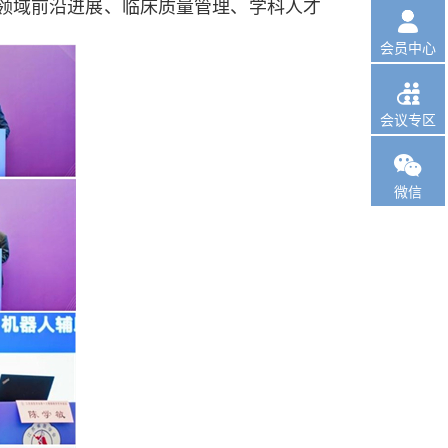
领域前沿进展、临床质量管理、学科人才

会员中心

会议专区

微信