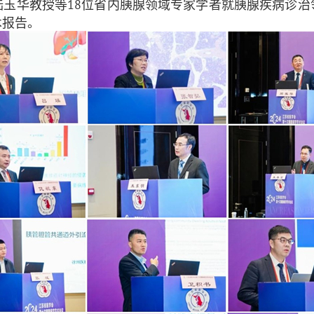
陆玉华教授等
18
位省内胰腺领域专家学者就胰腺疾病诊治
术报告。