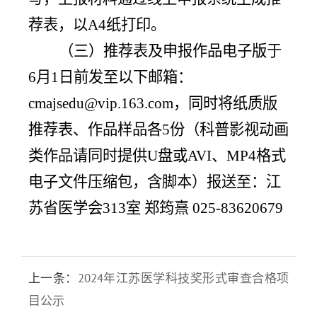
荐表，
以
A4纸打印。
（三）
推荐表
及
申报
作品
电子版
于
6月
1
日前发至以下邮箱：
cmajsedu@vip.163.com，同时将纸质版
推荐表、作品样品各5份（科普影视动画
类作品请同时提供U盘或AVI、MP4格式
电子文件压缩包，含脚本）
报送至：江
苏省医学会
313室 郑筠熹 025-83620679
上一条：
2024年江苏医学科技奖形式审查合格项
目公示